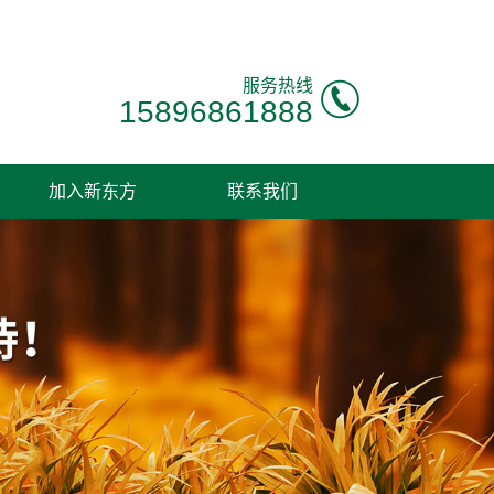
服务热线
15896861888
加入新东方
联系我们