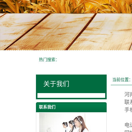
热门搜索：
当前位置
关于我们
河
联系
联系我们
手机
186
电话：0