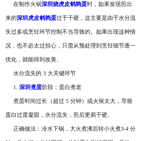
在制作火锅
深圳烧虎皮鹌鹑蛋
时，如果发现煎出
-
深圳盐焗味卤蛋
来的
深圳虎皮鹌鹑蛋
过于干硬，这主要是由于水分流
-
深圳泡椒味卤蛋
失过多或烹饪环节控制不当导致的。如果出现这种情
-
深圳蜜汁味卤蛋
况，也不必太过担心，只需从预处理到烹饪细节逐一
优化，就能得到改善。
-
深圳茶香味卤蛋
水分流失的 3 大关键环节
1.
深圳煮蛋
阶段：蛋白煮老
煮蛋时间过长（超过 5 分钟）或火候太大，导致
蛋白过度凝固，水分流失，煎后更易干硬。
正确做法：冷水下锅，大火煮沸后转小火煮3-4 分