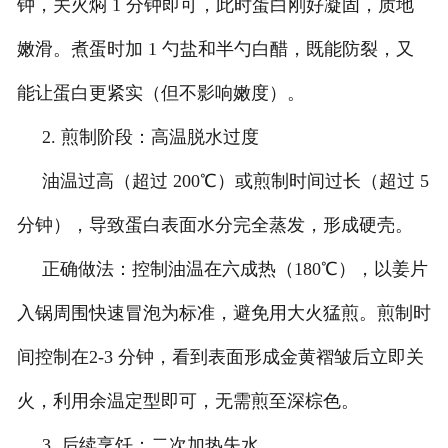
钟，关火焖 1 分钟即可，此时蛋白刚好凝固，质地
嫩滑。煮蛋时加 1 勺盐和半勺白醋，既能防裂，又
能让蛋白更紧实（但不影响嫩度）。
2. 煎制阶段：高温脱水过度
油温过高（超过 200℃）或煎制时间过长（超过 5
分钟），导致蛋白表面水分完全蒸发，形成硬壳。
正确做法：控制油温在六成热（180℃），以姜片
入锅周围快速冒泡为标准，避免用大火猛煎。煎制时
间控制在2-3 分钟，看到表面形成金黄褶皱后立即关
火，利用余温定型即可，无需煎至深棕色。
3. 后续烹饪：二次加热失水