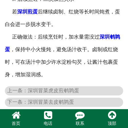
若
深圳煎蛋
后继续卤制、红烧等长时间炖煮，蛋
白会进一步脱水变干。
正确做法：后续烹饪时，加水量需没过
深圳鹌鹑
蛋
，保持中小火慢炖，避免汤汁收干。卤制或红烧
时，可在汤汁中加少许水淀粉勾芡，让酱汁包裹蛋
身，增加湿润感。
上一条：深圳冒菜虎皮煎鹌鹑蛋
下一条：深圳冒菜去皮鹌鹑蛋
首页
电话
联系
顶部