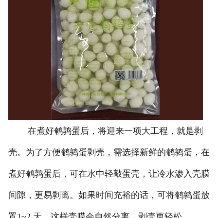
在煮好鹌鹑蛋后，将迎来一项大工程，就是剥
壳。为了方便鹌鹑蛋剥壳，需选择新鲜的鹌鹑蛋，在
煮好鹌鹑蛋后，可在水中轻敲蛋壳，让冷水渗入壳膜
间隙，更易剥离。如果时间充裕的话，可将鹌鹑蛋放
置1~2 天，这样壳膜会自然分离，剥壳更轻松。