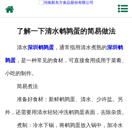
网站首页
健康卤味
了解一下清水鹌鹑蛋的简易做法
合作模式
清水
深圳鹌鹑蛋
，通常指用清水煮熟的
深圳鹌
新闻资讯
鹑蛋
，是一种常见的食材，可直接食用或用于菜肴、
关于新东方
小吃的制作。
加入新东方
简易煮法
联系我们
准备好食材：新鲜鹌鹑蛋、清水、少许盐。另
外，还需要用清水轻轻冲洗鹌鹑蛋表面，去除杂质。
煮制：冷水下锅，将鹌鹑蛋放入锅中，加冷水