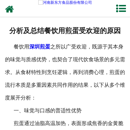
网站首页
健康卤味
分析及总结餐饮用煎蛋受欢迎的原因
合作模式
餐饮用
深圳煎蛋
之所以广受欢迎，既源于其本身
新闻资讯
的味觉与质感优势，也契合了现代饮食场景的多元需
关于新东方
求。从食材特性到烹饪逻辑，再到消费心理，煎蛋的
加入新东方
流行本质是多重因素共同作用的结果，以下从多个维
联系我们
度展开分析：
一、味觉与口感的普适性优势
煎蛋通过油脂高温加热，表面形成焦香的金黄脆