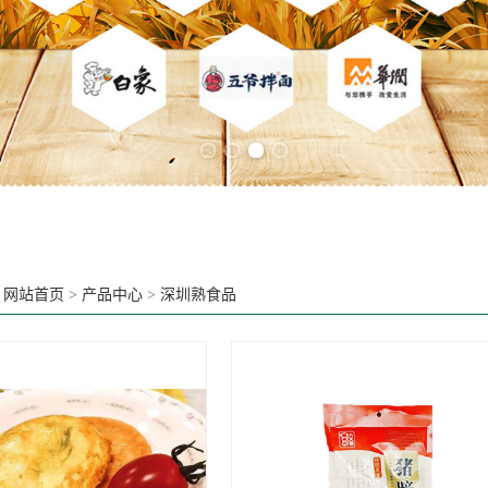
Previous slide
Next slide
：
网站首页
>
产品中心
>
深圳熟食品